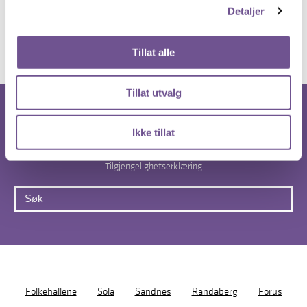
Detaljer
Book gruppetimer
Tillat alle
Tillat utvalg
Nyhetsbrev
Ikke tillat
Personvernerklæring & åpenhetsloven
Tilgjengelighetserklæring
Folkehallene
Sola
Sandnes
Randaberg
Forus